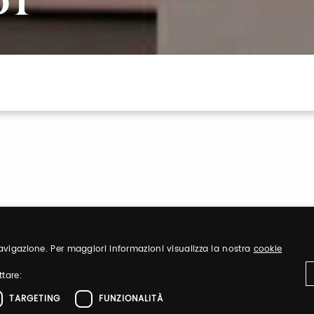
I
 navigazione. Per maggiori informazioni visualizza la nostra
cookie
Sign up
ttare:
TARGETING
FUNZIONALITÀ
nd organize
Register to visit ou