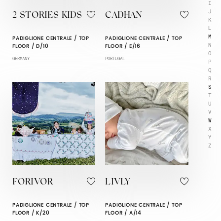
I
J
2 STORIES KIDS
CADHAN
K
L
M
PADIGLIONE CENTRALE / TOP
PADIGLIONE CENTRALE / TOP
N
FLOOR / D/10
FLOOR / E/16
O
GERMANY
PORTUGAL
P
Q
R
S
T
U
V
W
X
Y
Z
FORIVOR
LIVLY
PADIGLIONE CENTRALE / TOP
PADIGLIONE CENTRALE / TOP
FLOOR / K/20
FLOOR / A/14