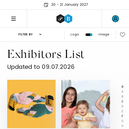
20 - 21 January 2027
Logo
Image
FILTER BY
Exhibitors List
Updated to 09.07.2026
0
A
B
C
D
E
F
G
H