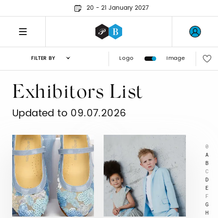
20 - 21 January 2027
Logo
Image
FILTER BY
Exhibitors List
Updated to 09.07.2026
0
A
B
C
D
E
F
G
H