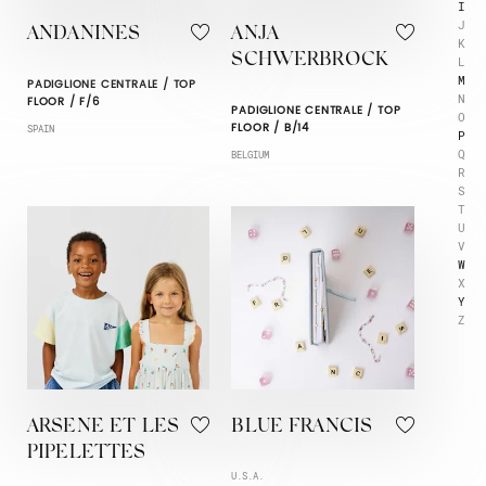
I
J
ANDANINES
ANJA
K
SCHWERBROCK
L
M
PADIGLIONE CENTRALE / TOP
N
FLOOR / F/6
PADIGLIONE CENTRALE / TOP
O
FLOOR / B/14
SPAIN
P
Q
BELGIUM
R
S
T
U
V
W
X
Y
Z
ARSENE ET LES
BLUE FRANCIS
PIPELETTES
U.S.A.