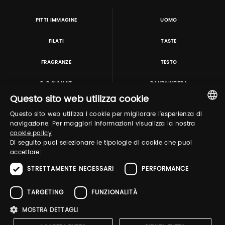
PITTI IMMAGINE
UOMO
FILATI
TASTE
FRAGRANZE
TESTO
E-P SUMMIT
DANZAINFIERA
Questo sito web utilizza cookie
Questo sito web utilizza i cookie per migliorare l'esperienza di
TUTORING & CONSULTING
ITALIAN
navigazione. Per maggiori informazioni visualizza la nostra
cookie policy
ENGLISH
Di seguito puoi selezionare le tipologie di cookie che puoi
accettare:
STRETTAMENTE NECESSARI
PERFORMANCE
TARGETING
FUNZIONALITÀ
MOSTRA DETTAGLI
Pitti Immagine S.r.l. P.I./CF 03443240480 Capitale sociale 648.457 € N° iscriz. Reg.
imprese Firenze REA FI-363274 ·
Privacy Policy
·
Whistleblowing
·
Cookies Policy