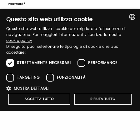
Password
Questo sito web utilizza cookie
Questo sito web utilizza i cookie per migliorare l'esperienza di
Forgot password?
ITALIAN
navigazione. Per maggiori informazioni visualizza la nostra
cookie policy
ENGLISH
Di seguito puoi selezionare le tipologie di cookie che puoi
accettare:
STRETTAMENTE NECESSARI
PERFORMANCE
TARGETING
FUNZIONALITÀ
Sign up
MOSTRA DETTAGLI
ACCETTA TUTTO
RIFIUTA TUTTO
Notify-me
Strettamente necessari
Performance
Targeting
By switching the button you will receive an email when the
Funzionalità
exhibitor's catalog is published