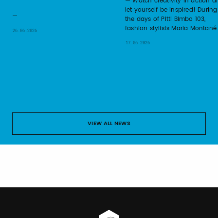
Watch creativity in action a
let yourself be inspired! During
the days of Pitti Bimbo 103,
fashion stylists Maria Montané
26.06.2026
17.06.2026
VIEW ALL NEWS