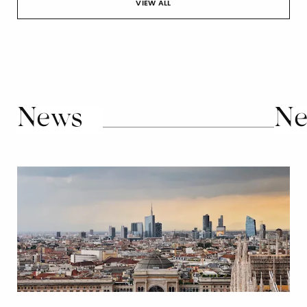
VIEW ALL
News
Ne