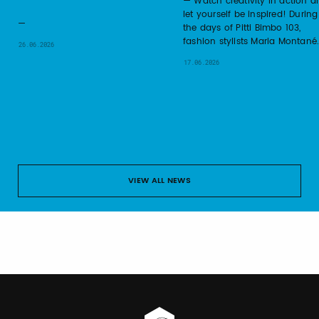
Watch creativity in action a
let yourself be inspired! During
the days of Pitti Bimbo 103,
fashion stylists Maria Montané
26.06.2026
17.06.2026
VIEW ALL NEWS