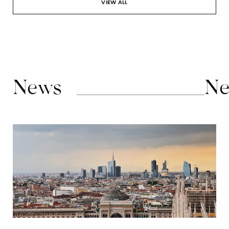
VIEW ALL
News
Ne