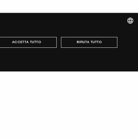
ITALIAN
ACCETTA TUTTO
RIFIUTA TUTTO
ENGLISH
r fairs, obtain your tickets and organize your visit.
può essere utilizzato correttamente senza i cookie