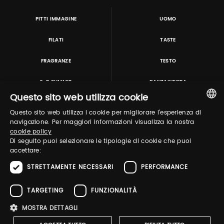
PITTI IMMAGINE
UOMO
FILATI
TASTE
FRAGRANZE
TESTO
E-P SUMMIT
DANZAINFIERA
Questo sito web utilizza cookie
Questo sito web utilizza i cookie per migliorare l'esperienza di
TUTORING & CONSULTING
ITALIAN
navigazione. Per maggiori informazioni visualizza la nostra
cookie policy
ENGLISH
Di seguito puoi selezionare le tipologie di cookie che puoi
accettare:
STRETTAMENTE NECESSARI
PERFORMANCE
TARGETING
FUNZIONALITÀ
MOSTRA DETTAGLI
Pitti Immagine S.r.l. P.I./CF 03443240480 Capitale sociale 648.457 € N° iscriz. Reg.
imprese Firenze REA FI-363274 ·
Privacy Policy
·
Whistleblowing
·
Cookies Policy