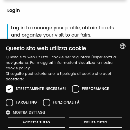
Login
Log in to manage your profile, obtain tickets
and organize your visit to our fairs.
Questo sito web utilizza cookie
Email / username
Questo sito web utilizza i cookie per migliorare l'esperienza di
ITALIAN
navigazione. Per maggiori informazioni visualizza la nostra
cookie policy
ENGLISH
Di seguito puoi selezionare le tipologie di cookie che puoi
accettare:
Password
STRETTAMENTE NECESSARI
PERFORMANCE
TARGETING
FUNZIONALITÀ
Forgot password?
MOSTRA DETTAGLI
ACCETTA TUTTO
RIFIUTA TUTTO