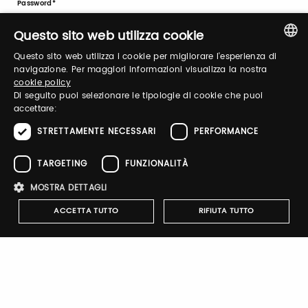
Password
Questo sito web utilizza cookie
Questo sito web utilizza i cookie per migliorare l'esperienza di
Forgot password?
ITALIAN
navigazione. Per maggiori informazioni visualizza la nostra
cookie policy
ENGLISH
Di seguito puoi selezionare le tipologie di cookie che puoi
accettare:
STRETTAMENTE NECESSARI
PERFORMANCE
TARGETING
FUNZIONALITÀ
Sign up
MOSTRA DETTAGLI
ACCETTA TUTTO
RIFIUTA TUTTO
Notify-me
Strettamente necessari
Performance
Targeting
By switching the button you will receive an email when the
Funzionalità
exhibitor's catalog is published