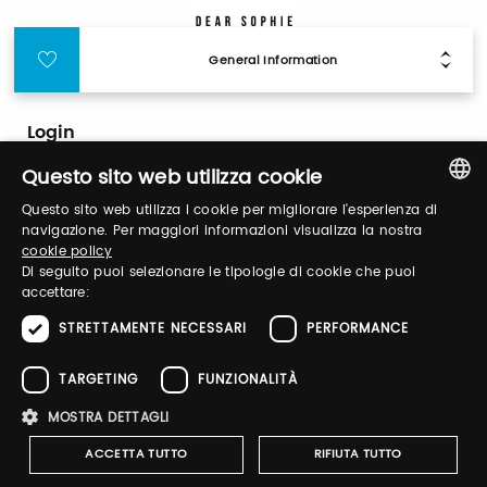
General Information
Login
Questo sito web utilizza cookie
Log in to manage your profile, obtain tickets
Questo sito web utilizza i cookie per migliorare l'esperienza di
and organize your visit to our fairs.
ITALIAN
navigazione. Per maggiori informazioni visualizza la nostra
cookie policy
ENGLISH
Di seguito puoi selezionare le tipologie di cookie che puoi
accettare:
Email / username
STRETTAMENTE NECESSARI
PERFORMANCE
TARGETING
FUNZIONALITÀ
Password
MOSTRA DETTAGLI
ACCETTA TUTTO
RIFIUTA TUTTO
Forgot password?