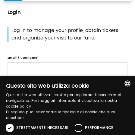
Login
Log in to manage your profile, obtain tickets
and organize your visit to our fairs.
Email / username
Questo sito web utilizza cookie
Password
Questo sito web utilizza i cookie per migliorare l'esperienza di
ITALIAN
navigazione. Per maggiori informazioni visualizza la nostra
cookie policy
Forgot password?
ENGLISH
Di seguito puoi selezionare le tipologie di cookie che puoi
accettare:
STRETTAMENTE NECESSARI
PERFORMANCE