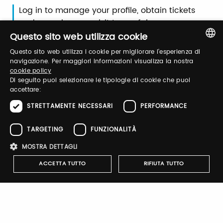
Log in to manage your profile, obtain tickets
and organize your visit to our fairs.
Questo sito web utilizza cookie
Questo sito web utilizza i cookie per migliorare l'esperienza di
Email / username
ITALIAN
navigazione. Per maggiori informazioni visualizza la nostra
cookie policy
ENGLISH
Di seguito puoi selezionare le tipologie di cookie che puoi
accettare:
Password
STRETTAMENTE NECESSARI
PERFORMANCE
TARGETING
FUNZIONALITÀ
Forgot password?
MOSTRA DETTAGLI
ACCETTA TUTTO
RIFIUTA TUTTO
Strettamente necessari
Performance
Targeting
Sign up
Funzionalità