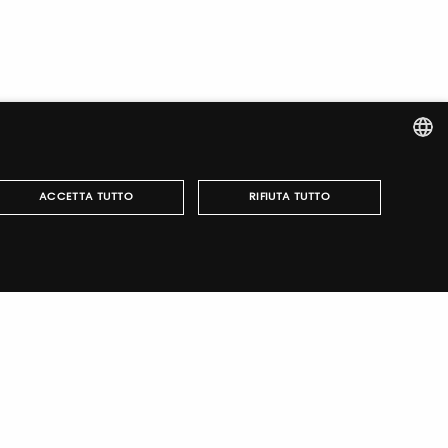
ITALIAN
ACCETTA TUTTO
RIFIUTA TUTTO
ENGLISH
r fairs, obtain your tickets and organize your visit.
può essere utilizzato correttamente senza i cookie