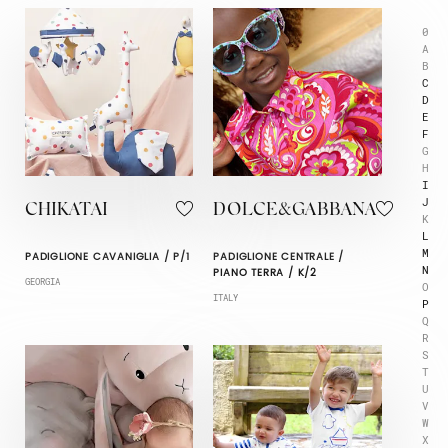
0
A
B
C
D
E
F
G
H
I
J
CHIKATAI
DOLCE&GABBANA
K
L
M
PADIGLIONE CAVANIGLIA / P/1
PADIGLIONE CENTRALE /
N
PIANO TERRA / K/2
GEORGIA
O
ITALY
P
Q
R
S
T
U
V
W
X