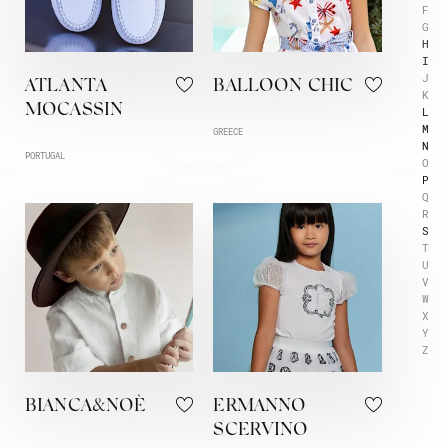
F
G
H
I
J
ATLANTA
BALLOON CHIC
K
MOCASSIN
L
M
GREECE
N
PORTUGAL
O
P
Q
R
S
T
U
V
W
X
Y
Z
BIANCA&NOÈ
ERMANNO
SCERVINO