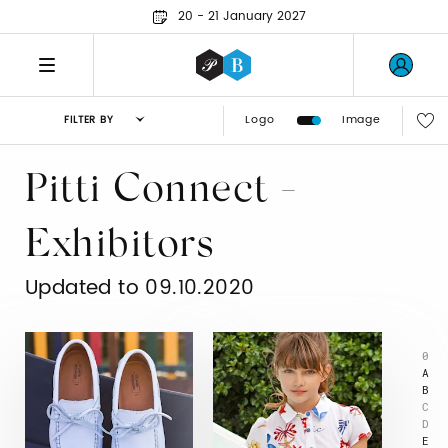
20 - 21 January 2027
Logo
Image
FILTER BY
Pitti Connect -
Exhibitors
Updated to 09.10.2020
0
A
B
C
D
E