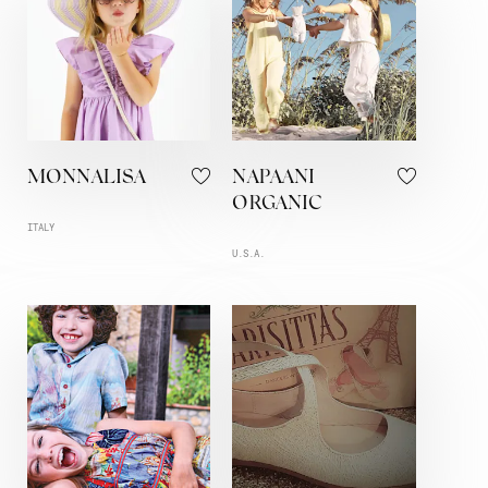
MONNALISA
NAPAANI
ORGANIC
ITALY
U.S.A.