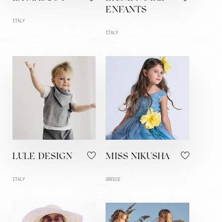
ENFANTS
ITALY
ITALY
LULE DESIGN
MISS NIKUSHA
ITALY
GREECE