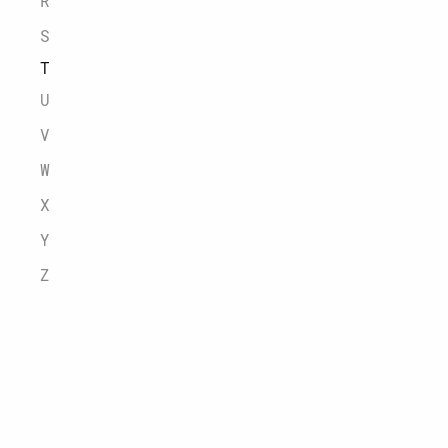
R
S
T
U
V
W
X
Y
Z