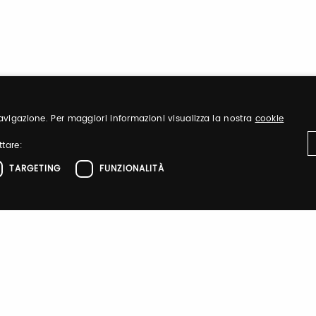
 navigazione. Per maggiori informazioni visualizza la nostra
cookie
ttare:
TARGETING
FUNZIONALITÀ
ttamente necessari
Performance
Targeting
Funzionalità
el sito web come l'accesso dell'utente e la gestione dell'account. Il sito web non 
zione