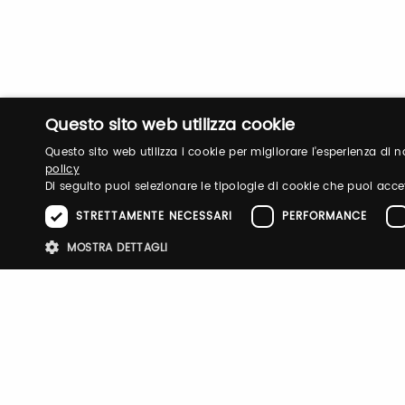
Questo sito web utilizza cookie
Questo sito web utilizza i cookie per migliorare l'esperienza di
policy
Di seguito puoi selezionare le tipologie di cookie che puoi acce
STRETTAMENTE NECESSARI
PERFORMANCE
MOSTRA DETTAGLI
Stre
I cookie strettamente necessari consentono le funzionalità principali d
strettamente necessari.
Nome
Provider
/
Dominio
Scadenza
Descri