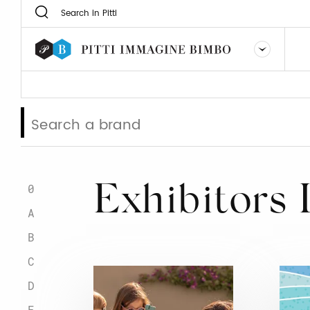
0
Exhibitors 
A
B
C
D
E