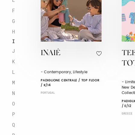
F
G
H
I
J
INAIÊ
TE
K
TO
L
- Contemporary, Lifestyle
PADIGLIONE CENTRALE / TOP FLOOR
- Limit
M
/ K/14
New De
N
Collect
PORTUGAL
PADIGLI
O
/ E/12
P
GREECE
Q