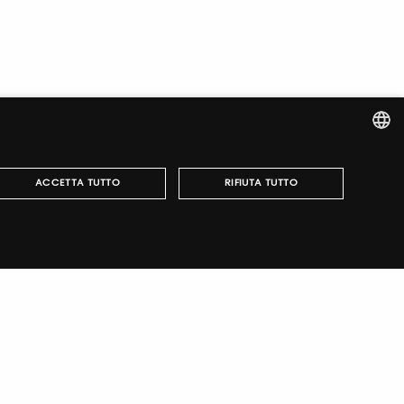
ITALIAN
ACCETTA TUTTO
RIFIUTA TUTTO
ENGLISH
può essere utilizzato correttamente senza i cookie