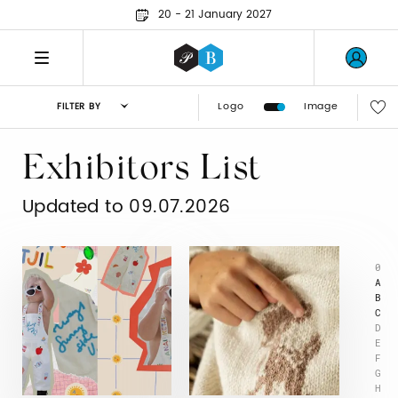
20 - 21 January 2027
Logo
Image
FILTER BY
Exhibitors List
Updated to 09.07.2026
0
A
B
C
D
E
F
G
H