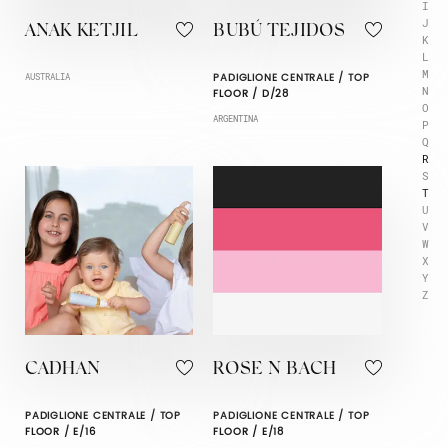
I
J
ANAK KETJIL
BUBÚ TEJIDOS
K
L
M
PADIGLIONE CENTRALE / TOP
AUSTRALIA
N
FLOOR / D/28
O
ARGENTINA
P
Q
R
S
T
U
V
W
X
Y
Z
CADHAN
ROSE N BACH
PADIGLIONE CENTRALE / TOP
PADIGLIONE CENTRALE / TOP
FLOOR / E/16
FLOOR / E/18