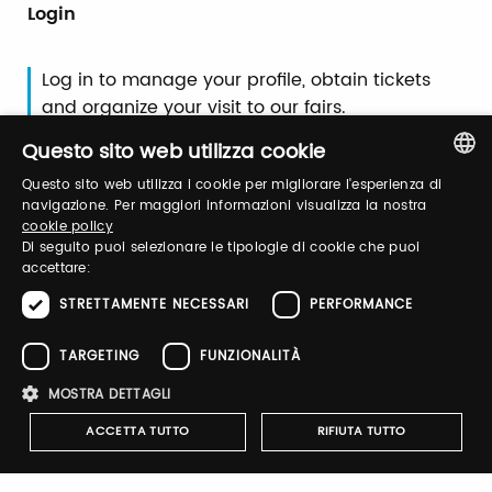
Login
Log in to manage your profile, obtain tickets
and organize your visit to our fairs.
Questo sito web utilizza cookie
Email / username
Questo sito web utilizza i cookie per migliorare l'esperienza di
ITALIAN
navigazione. Per maggiori informazioni visualizza la nostra
cookie policy
ENGLISH
Di seguito puoi selezionare le tipologie di cookie che puoi
accettare:
Password
STRETTAMENTE NECESSARI
PERFORMANCE
TARGETING
FUNZIONALITÀ
Forgot password?
MOSTRA DETTAGLI
ACCETTA TUTTO
RIFIUTA TUTTO