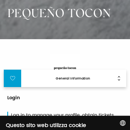
PEQUEÑO TOCON
General Information
Login
Log in to manage your profile, obtain tickets
and organize your visit to our fairs.
Questo sito web utilizza cookie