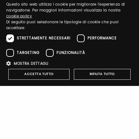
Questo sito web utilizza i cookie per migliorare l'esperienza di
ITALIAN
navigazione. Per maggiori informazioni visualizza la nostra
Email / username
cookie policy
ENGLISH
Di seguito puoi selezionare le tipologie di cookie che puoi
accettare:
STRETTAMENTE NECESSARI
PERFORMANCE
Password
TARGETING
FUNZIONALITÀ
MOSTRA DETTAGLI
Forgot password?
ACCETTA TUTTO
RIFIUTA TUTTO
Strettamente necessari
Performance
Targeting
Funzionalità
Sign up
I cookie strettamente necessari consentono le funzionalità principali
del sito web come l'accesso dell'utente e la gestione dell'account. Il
sito web non può essere utilizzato correttamente senza i cookie
strettamente necessari.