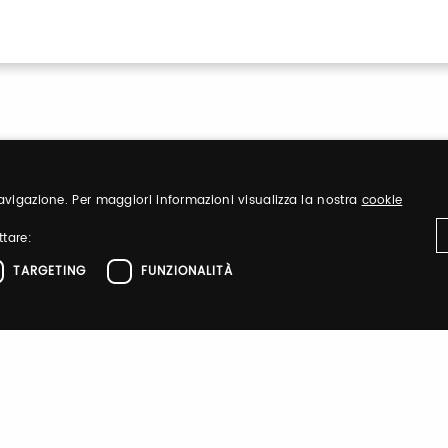
 navigazione. Per maggiori informazioni visualizza la nostra
cookie
ttare:
Sign up
TARGETING
FUNZIONALITÀ
nd organize
Register to visit ou
ttamente necessari
Performance
Targeting
Funzionalità
el sito web come l'accesso dell'utente e la gestione dell'account. Il sito web non 
Sign up