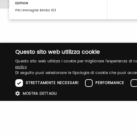
EDITION
Pitti Immagine Bimbo 103
Questo sito web utilizza cookie
Questo sito web utilizza i cookie per migliorare l'esperienza di
policy
Di seguito puoi selezionare le tipologie di cookie che puoi acce
Login
STRETTAMENTE NECESSARI
PERFORMANCE
MOSTRA DETTAGLI
Log in to manage your profile, obtain tickets a
your visit to our fairs.
Stre
I cookie strettamente necessari consentono le funzionalità principali d
strettamente necessari.
Email / username
Password