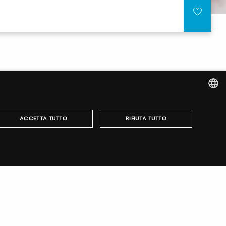
ITALIAN
ACCETTA TUTTO
RIFIUTA TUTTO
ENGLISH
r fairs, obtain your tickets and organize your visit.
può essere utilizzato correttamente senza i cookie