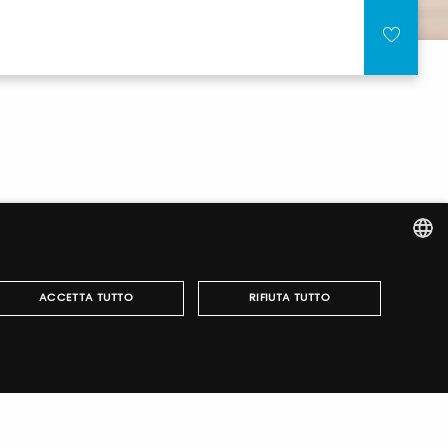
ITALIAN
ACCETTA TUTTO
RIFIUTA TUTTO
ENGLISH
r fairs, obtain your tickets and organize your visit.