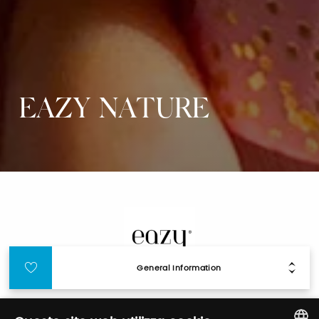
EAZY NATURE
General Information
Login