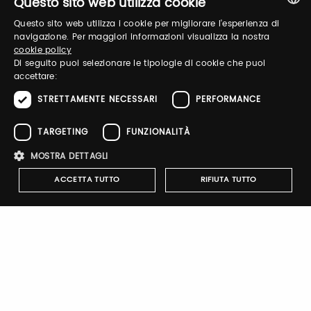
Questo sito web utilizza cookie
Questo sito web utilizza i cookie per migliorare l'esperienza di
ITALIAN
Log in to manage your profile, obtain tickets
navigazione. Per maggiori informazioni visualizza la nostra
cookie policy
and organize your visit to our fairs.
ENGLISH
Di seguito puoi selezionare le tipologie di cookie che puoi
accettare:
STRETTAMENTE NECESSARI
PERFORMANCE
Email / username
TARGETING
FUNZIONALITÀ
MOSTRA DETTAGLI
Password
ACCETTA TUTTO
RIFIUTA TUTTO
Forgot password?
Strettamente necessari
Performance
Targeting
Funzionalità
I cookie strettamente necessari consentono le funzionalità principali
del sito web come l'accesso dell'utente e la gestione dell'account. Il
sito web non può essere utilizzato correttamente senza i cookie