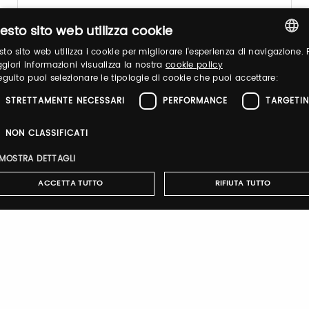
esto sito web utilizza cookie
Password
to sito web utilizza i cookie per migliorare l'esperienza di navigazione. 
ITALIAN
iori informazioni visualizza la nostra
cookie policy
eguito puoi selezionare le tipologie di cookie che puoi accettare:
ENGLISH
Forgot password?
STRETTAMENTE NECESSARI
PERFORMANCE
TARGETI
NON CLASSIFICATI
MOSTRA DETTAGLI
ACCETTA TUTTO
RIFIUTA TUTTO
Sign up
Strettamente necessari
Performance
Targeting
Non classificati
cookie strettamente necessari consentono le funzionalità principali del sito web
me l'accesso dell'utente e la gestione dell'account. Il sito web non può essere
ilizzato correttamente senza i cookie strettamente necessari.
Notify-me
Nome
Provider
/
Dominio
Scadenza
Descrizione