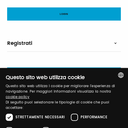
Registrati
Questo sito web utilizza cookie
Questo sito web utilizza i cookie per migliorare l'esperienza di
ITALIAN
navigazione. Per maggiori informazioni visualizza la nostra
cookie policy
ENGLISH
Di seguito puoi selezionare le tipologie di cookie che puoi
Brand Profile
accettare:
STRETTAMENTE NECESSARI
PERFORMANCE
Infantium Victoria è specializzato nel design di moda organica
e vegana contemporanea di fascia alta, per bambini. Infantium