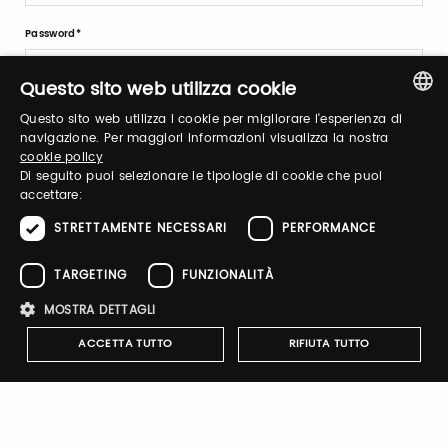
Password
Questo sito web utilizza cookie
Recupera password
Questo sito web utilizza i cookie per migliorare l'esperienza di
ITALIAN
navigazione. Per maggiori informazioni visualizza la nostra
cookie policy
ENGLISH
Di seguito puoi selezionare le tipologie di cookie che puoi
accettare:
STRETTAMENTE NECESSARI
PERFORMANCE
Registrati
TARGETING
FUNZIONALITÀ
MOSTRA DETTAGLI
ACCETTA TUTTO
RIFIUTA TUTTO
Notify-me
Strettamente necessari
Performance
Targeting
Attivando il pulsante riceverai una mail quando il catalogo