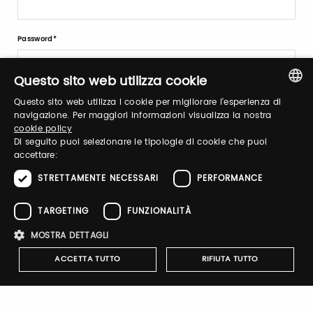
Password
Questo sito web utilizza cookie
Recupera password
Questo sito web utilizza i cookie per migliorare l'esperienza di
ITALIAN
navigazione. Per maggiori informazioni visualizza la nostra
cookie policy
ENGLISH
Di seguito puoi selezionare le tipologie di cookie che puoi
accettare:
STRETTAMENTE NECESSARI
PERFORMANCE
Registrati
TARGETING
FUNZIONALITÀ
MOSTRA DETTAGLI
ACCETTA TUTTO
RIFIUTA TUTTO
Notify-me