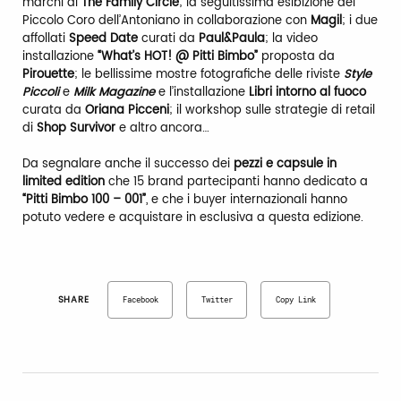
marchi di
The Family Circle
; la seguitissima esibizione del
Piccolo Coro dell’Antoniano in collaborazione con
Magil
; i due
affollati
Speed Date
curati da
Paul&Paula
; la video
installazione
“What’s HOT! @ Pitti Bimbo”
proposta da
Pirouette
; le bellissime mostre fotografiche delle riviste
Style
Piccoli
e
Milk Magazine
e l’installazione
Libri intorno al fuoco
curata da
Oriana Picceni
; il workshop sulle strategie di retail
di
Shop Survivor
e altro ancora…
Da segnalare anche il successo dei
pezzi e capsule in
limited edition
che 15 brand partecipanti hanno dedicato a
“Pitti Bimbo 100 – 001”
, e che i buyer internazionali hanno
potuto vedere e acquistare in esclusiva a questa edizione.
SHARE
Facebook
Twitter
Copy Link