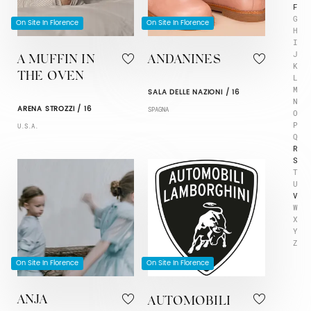
F
G
On Site In Florence
On Site In Florence
H
I
J
A MUFFIN IN
ANDANINES
K
THE OVEN
L
M
SALA DELLE NAZIONI / 16
N
ARENA STROZZI / 16
SPAGNA
O
P
U.S.A.
Q
R
S
T
U
V
W
X
Y
Z
On Site In Florence
On Site In Florence
ANJA
AUTOMOBILI