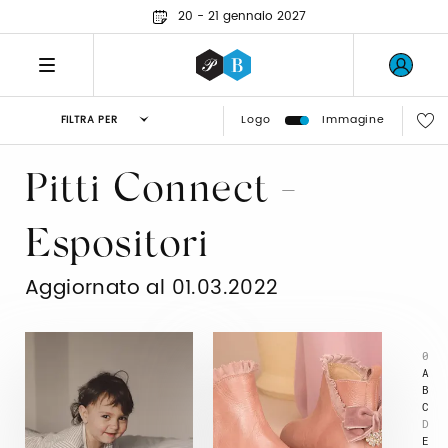
20 - 21 gennaio 2027
Logo
Immagine
FILTRA PER
Pitti Connect -
Espositori
Aggiornato al 01.03.2022
0
A
B
C
D
E