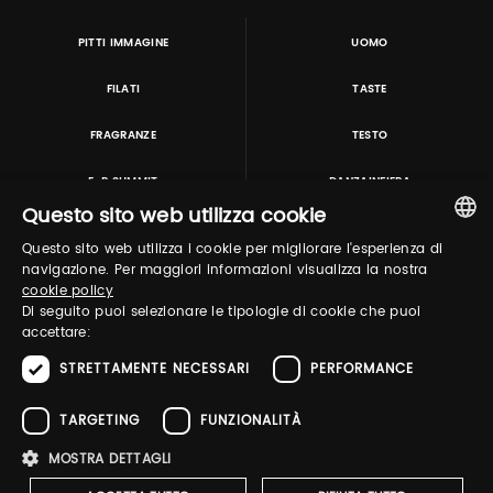
PITTI IMMAGINE
UOMO
FILATI
TASTE
FRAGRANZE
TESTO
E-P SUMMIT
DANZAINFIERA
Questo sito web utilizza cookie
Questo sito web utilizza i cookie per migliorare l'esperienza di
TUTORING & CONSULTING
ITALIAN
navigazione. Per maggiori informazioni visualizza la nostra
cookie policy
ENGLISH
Di seguito puoi selezionare le tipologie di cookie che puoi
accettare:
STRETTAMENTE NECESSARI
PERFORMANCE
TARGETING
FUNZIONALITÀ
MOSTRA DETTAGLI
Pitti Immagine S.r.l. P.I./CF 03443240480 Capitale sociale 648.457 € N° iscriz. Reg.
imprese Firenze REA FI-363274 ·
Privacy Policy
·
Whistleblowing
·
Cookies