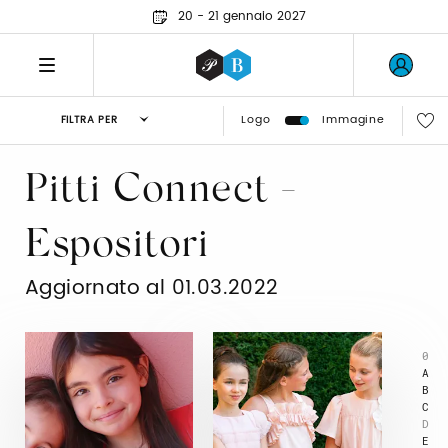
20 - 21 gennaio 2027
Logo
Immagine
FILTRA PER
Pitti Connect -
Espositori
Aggiornato al 01.03.2022
0
A
B
C
D
E