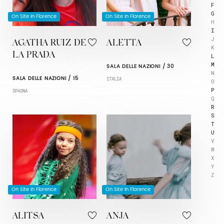
F
G
On Site In Florence
On Site In Florence
H
I
J
AGATHA RUIZ DE
ALETTA
K
LA PRADA
L
M
SALA DELLE NAZIONI / 30
N
SALA DELLE NAZIONI / 15
ITALIA
O
P
SPAGNA
Q
R
S
T
U
V
W
X
Y
Z
On Site In Florence
On Site In Florence
ALITSA
ANJA