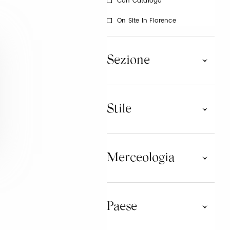
Con Catalogo
On Site In Florence
Sezione
100% Bambino
The Kid's Lab
Stile
Activewear
Attitudine Green
Merceologia
Classico
Contemporaneo
Design
Game World
ABBIGLIAMENTO
Iconic Collections
Paese
Lifestyle
ACCESSORI
Limited Edition
Luxury Brands