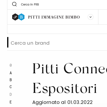
0
Pitti Conne
A
B
Espositori
C
D
Aggiornato al 01.03.2022
E