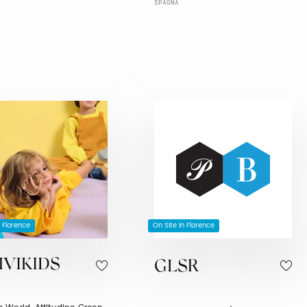
SPAGNA
n Florence
On Site In Florence
VIKIDS
GLSR