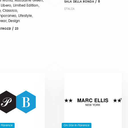
 World, Attitudine Green,
SALA DELLA RONDA / 8
ibero, Limited Edition,
ITALIA
, Classico,
poraneo, Lifestyle,
wear, Design
TROZZI / 23
n Florence
On Site In Florence