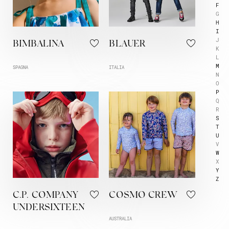
F
G
H
I
J
BIMBALINA
BLAUER
K
L
M
SPAGNA
ITALIA
N
O
P
Q
R
S
T
U
V
W
X
Y
Z
C.P. COMPANY
COSMO CREW
UNDERSIXTEEN
AUSTRALIA