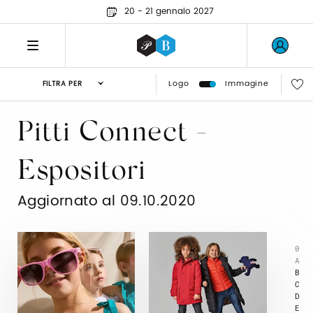
20 - 21 gennaio 2027
Logo
Immagine
FILTRA PER
Pitti Connect -
Espositori
Aggiornato al 09.10.2020
0
A
B
C
D
E