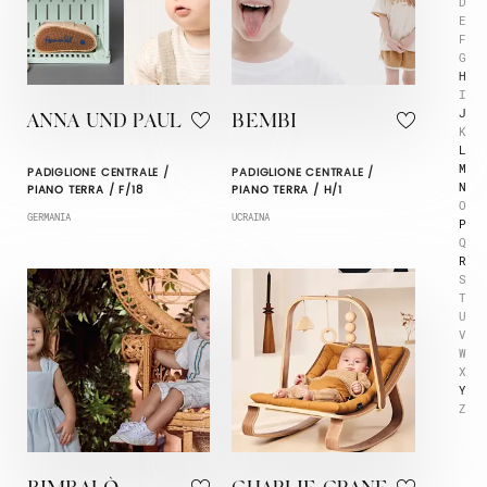
D
E
F
G
H
I
J
ANNA UND PAUL
BEMBI
K
L
M
PADIGLIONE CENTRALE /
PADIGLIONE CENTRALE /
N
PIANO TERRA / F/18
PIANO TERRA / H/1
O
GERMANIA
UCRAINA
P
Q
R
S
T
U
V
W
X
Y
Z