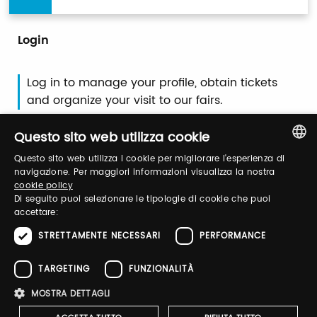
Login
Log in to manage your profile, obtain tickets
and organize your visit to our fairs.
Questo sito web utilizza cookie
Email / username
Questo sito web utilizza i cookie per migliorare l'esperienza di
ITALIAN
navigazione. Per maggiori informazioni visualizza la nostra
cookie policy
ENGLISH
Di seguito puoi selezionare le tipologie di cookie che puoi
Password
accettare:
STRETTAMENTE NECESSARI
PERFORMANCE
Forgot password?
TARGETING
FUNZIONALITÀ
MOSTRA DETTAGLI